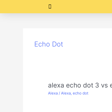
Ir
para
o
conteúdo
Echo Dot
alexa
alexa echo dot 3 vs 
echo
Alexa
/
Alexa
,
echo dot
dot
3
vs