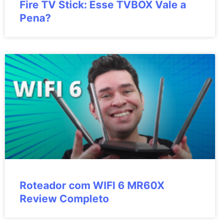
Fire TV Stick: Esse TVBOX Vale a
Pena?
Roteador com WIFI 6 MR60X
Review Completo