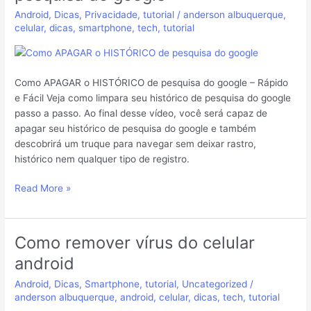
o
Android
,
Dicas
,
Privacidade
,
tutorial
/
anderson albuquerque
,
HISTÓRICO
celular
,
dicas
,
smartphone
,
tech
,
tutorial
de
pesquisa
do
google
Como APAGAR o HISTÓRICO de pesquisa do google – Rápido
e Fácil Veja como limpara seu histórico de pesquisa do google
passo a passo. Ao final desse vídeo, você será capaz de
apagar seu histórico de pesquisa do google e também
descobrirá um truque para navegar sem deixar rastro,
histórico nem qualquer tipo de registro.
Read More »
Como remover vírus do celular
Como
remover
android
vírus
Android
,
Dicas
,
Smartphone
,
tutorial
,
Uncategorized
/
do
anderson albuquerque
,
android
,
celular
,
dicas
,
tech
,
tutorial
celular