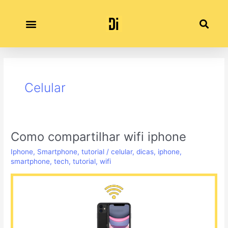
Ir
para
o
conteúdo
Paginação
de
post
Celular
Como compartilhar wifi iphone
Como
compartilhar
Iphone
,
Smartphone
,
tutorial
/
celular
,
dicas
,
iphone
,
wifi
smartphone
,
tech
,
tutorial
,
wifi
iphone