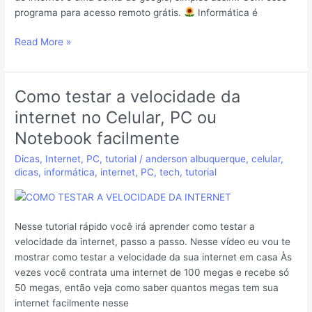
programa para acesso remoto grátis.
Informática é
Read More »
Como testar a velocidade da
Como
testar
internet no Celular, PC ou
a
Notebook facilmente
velocidade
da
Dicas
,
Internet
,
PC
,
tutorial
/
anderson albuquerque
,
celular
,
internet
dicas
,
informática
,
internet
,
PC
,
tech
,
tutorial
no
Celular,
PC
Nesse tutorial rápido você irá aprender como testar a
ou
velocidade da internet, passo a passo. Nesse vídeo eu vou te
Notebook
mostrar como testar a velocidade da sua internet em casa Às
facilmente
vezes você contrata uma internet de 100 megas e recebe só
50 megas, então veja como saber quantos megas tem sua
internet facilmente nesse