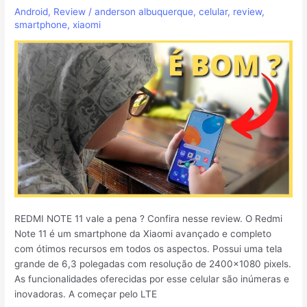
Android
,
Review
/
anderson albuquerque
,
celular
,
review
,
é
smartphone
,
xiaomi
bom?
Vale
a
pena?
Confira
nesse
review
REDMI NOTE 11 vale a pena ? Confira nesse review. O Redmi
Note 11 é um smartphone da Xiaomi avançado e completo
com ótimos recursos em todos os aspectos. Possui uma tela
grande de 6,3 polegadas com resolução de 2400×1080 pixels.
As funcionalidades oferecidas por esse celular são inúmeras e
inovadoras. A começar pelo LTE