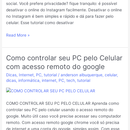
social. Você prefere privacidade? fique tranquilo: é possível
desativar o online do Instagram facilmente. Desativar o online
no Instagram é bem simples e rápido e dá para fazer pelo
celular. Esse tutorial como desativar
Read More »
Como controlar seu PC pelo Celular
Como
controlar
com acesso remoto do google
seu
Dicas
,
Internet
,
PC
,
tutorial
/
anderson albuquerque
,
celular
,
PC
dicas
,
informática
,
internet
,
PC
,
tech
,
tutorial
pelo
Celular
com
acesso
COMO CONTROLAR SEU PC PELO CELULAR Aprenda como
remoto
controlar seu PC pelo celular usando o acesso remoto do
do
google. Muito útil caso você precise acessar seu computador
google
remoto. Com acesso remoto google chrome você só precisa
de internet e uma conta do google, simples assim. Com esse