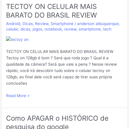
TECTOY ON CELULAR MAIS
TECTOY
ON
BARATO DO BRASIL REVIEW
CELULAR
Android
,
Dicas
,
Review
,
Smartphone
/
anderson albuquerque
,
MAIS
celular
,
dicas
,
jogos
,
notebook
,
review
,
smartphone
,
tech
BARATO
DO
BRASIL
REVIEW
TECTOY ON CELULAR MAIS BARATO DO BRASIL REVIEW
Tectoy on 128gb é bom ? Será que roda jogo ? Qual é a
qualidade da câmera? Será que vale a pena ? Nesse review
rápido, você irá descobrir tudo sobre o celular tectoy on
128gb, ao final dele você será capaz de tirar suas própria
conclusões
Read More »
Como APAGAR o HISTÓRICO de
Como
APAGAR
pesquisa do google