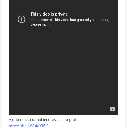
Ajude nosso canal inscreva-se é grátis.
https://bit.ly/34qXI5X