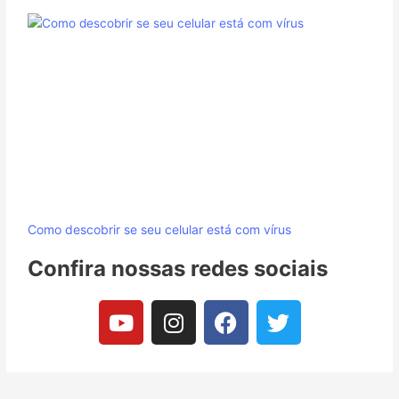
Como descobrir se seu celular está com vírus
Confira nossas redes sociais
Y
I
F
T
o
n
a
w
u
s
c
i
t
t
e
t